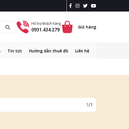
Hỗ trợ khách hàng
Giỏ hàng
0931.434.279
m
Tin tức
Hướng dẫn thuê đồ
Liên hệ
1
/1